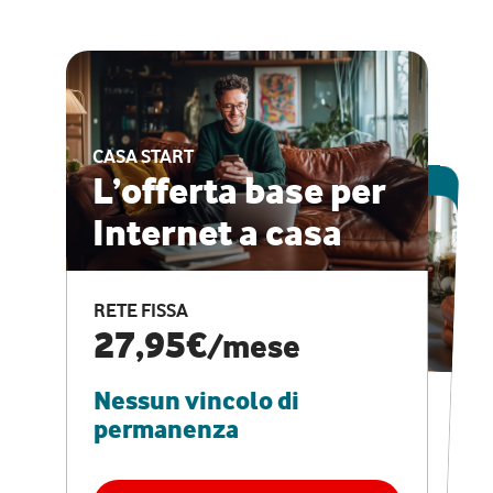
CASA START
ESCLUSIVA ONLINE
L’offerta base per
Internet a casa
CASA PRO
Internet veloce e
RETE FISSA
vantaggi speciali
27,95€
/mese
Nessun vincolo di
RETE FISSA + VODAFONE CLUB
29,95€
/mese
permanenza
Nessun vincolo di
permanenza