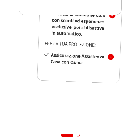
SOLO SE ATTIVI ONLINE:
12 mesi di Vodafone Club
con sconti ed esperienze
esclusive, poi si disattiva
in automatico.
PER LA TUA PROTEZIONE:
Assicurazione Assistenza
Casa con Quixa