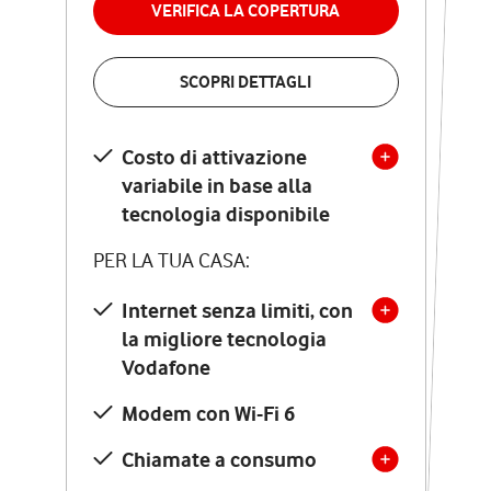
VERIFICA LA COPERTURA
VERIFICA LA COPERTURA
SCOPRI DETTAGLI
SCOPRI DETTAGLI
Costo di attivazione
Costo di attivazione
variabile in base alla
variabile in base alla
tecnologia disponibile
tecnologia disponibile
PER LA TUA CASA:
PER LA TUA CASA:
Internet senza limiti, con
la migliore tecnologia
Internet senza limiti, con
la migliore tecnologia
Vodafone
Vodafone
Modem Seven con Wi-Fi 7
Modem con Wi-Fi 6
Chiamate illimitate verso
numeri fissi e mobili
Chiamate a consumo
nazionali