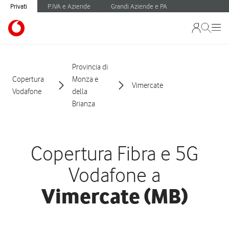
Privati
P.IVA e Aziende
Grandi Aziende e PA
Provincia di
Copertura
Monza e
Vimercate
Vodafone
della
Brianza
Copertura Fibra e 5G
Vodafone a
Vimercate (MB)