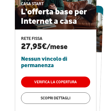
CASA START
ESCLUSIVA ONLINE
L’offerta base per
Internet a casa
CASA PRO
Internet veloce e
RETE FISSA
vantaggi speciali
27,95€
/mese
Nessun vincolo di
RETE FISSA + VODAFONE CLUB
29,95€
/mese
permanenza
Nessun vincolo di
permanenza
VERIFICA LA COPERTURA
VERIFICA LA COPERTURA
SCOPRI DETTAGLI
SCOPRI DETTAGLI