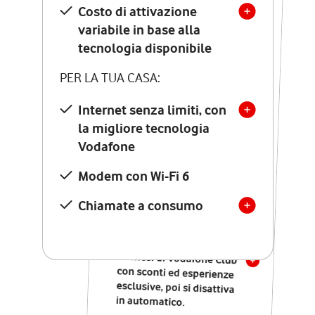
Costo di attivazione
Costo di attivazione
variabile in base alla
variabile in base alla
tecnologia disponibile
tecnologia disponibile
PER LA TUA CASA:
PER LA TUA CASA:
Internet senza limiti, con
la migliore tecnologia
Internet senza limiti, con
la migliore tecnologia
Vodafone
Vodafone
Modem Seven con Wi-Fi 7
Modem con Wi-Fi 6
Chiamate illimitate verso
numeri fissi e mobili
Chiamate a consumo
nazionali
SOLO SE ATTIVI ONLINE:
12 mesi di Vodafone Club
con sconti ed esperienze
esclusive, poi si disattiva
in automatico.