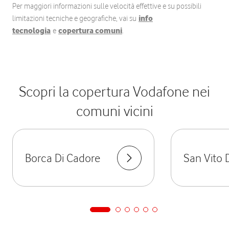
Per maggiori informazioni sulle velocità effettive e su possibili
limitazioni tecniche e geografiche, vai su
info
tecnologia
e
copertura comuni
.
Scopri la copertura Vodafone nei
comuni vicini
Borca Di Cadore
San Vito 