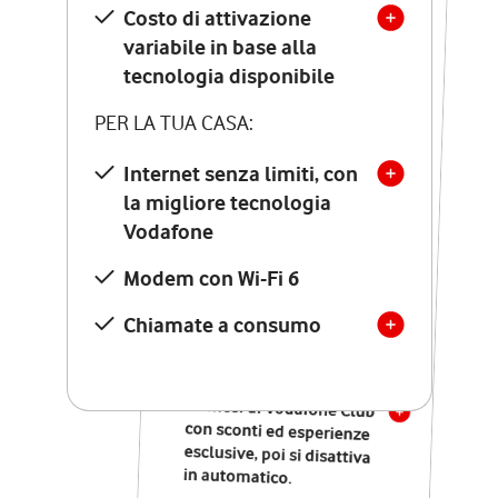
Costo di attivazione
Costo di attivazione
variabile in base alla
variabile in base alla
tecnologia disponibile
tecnologia disponibile
PER LA TUA CASA:
PER LA TUA CASA:
Internet senza limiti, con
la migliore tecnologia
Internet senza limiti, con
la migliore tecnologia
Vodafone
Vodafone
Modem Seven con Wi-Fi 7
Modem con Wi-Fi 6
Chiamate illimitate verso
numeri fissi e mobili
Chiamate a consumo
nazionali
SOLO SE ATTIVI ONLINE:
12 mesi di Vodafone Club
con sconti ed esperienze
esclusive, poi si disattiva
in automatico.