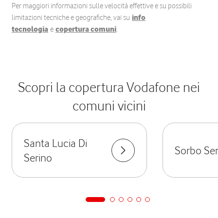
Per maggiori informazioni sulle velocità effettive e su possibili
limitazioni tecniche e geografiche, vai su
info
tecnologia
e
copertura comuni
.
Scopri la copertura Vodafone nei
comuni vicini
Santa Lucia Di
Sorbo Ser
Serino