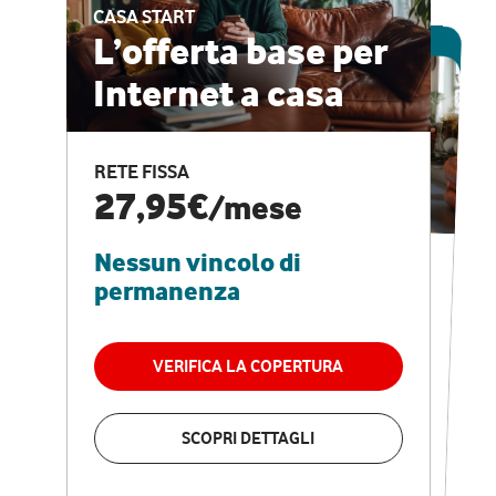
CASA START
ESCLUSIVA ONLINE
L’offerta base per
Internet a casa
CASA PRO
Internet veloce e
RETE FISSA
vantaggi speciali
27,95€
/mese
Nessun vincolo di
RETE FISSA + VODAFONE CLUB
29,95€
/mese
permanenza
Nessun vincolo di
permanenza
VERIFICA LA COPERTURA
VERIFICA LA COPERTURA
SCOPRI DETTAGLI
SCOPRI DETTAGLI