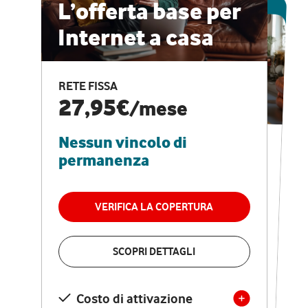
ESCLUSIVA ONLINE
L’offerta base per
Internet a casa
CASA PRO
Internet veloce e
RETE FISSA
vantaggi speciali
27,95€
/mese
Nessun vincolo di
RETE FISSA + VODAFONE CLUB
29,95€
/mese
permanenza
Nessun vincolo di
permanenza
VERIFICA LA COPERTURA
VERIFICA LA COPERTURA
SCOPRI DETTAGLI
SCOPRI DETTAGLI
Costo di attivazione