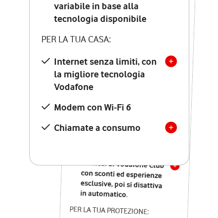
Costo di attivazione
variabile in base alla
variabile in base alla
tecnologia disponibile
tecnologia disponibile
PER LA TUA CASA:
PER LA TUA CASA:
Internet senza limiti, con
la migliore tecnologia
Internet senza limiti, con
la migliore tecnologia
Vodafone
Vodafone
Modem Seven con Wi-Fi 7
Modem con Wi-Fi 6
Chiamate illimitate verso
numeri fissi e mobili
Chiamate a consumo
nazionali
SOLO SE ATTIVI ONLINE:
12 mesi di Vodafone Club
con sconti ed esperienze
esclusive, poi si disattiva
in automatico.
PER LA TUA PROTEZIONE: