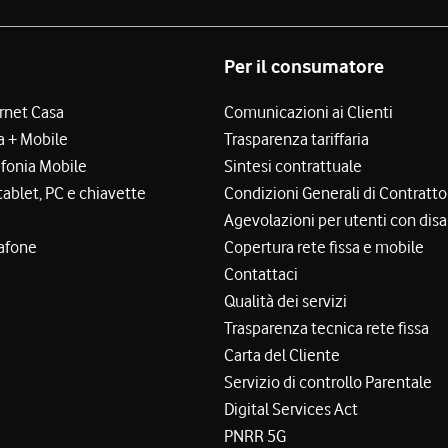
Per il consumatore
ernet Casa
Comunicazioni ai Clienti
a + Mobile
Trasparenza tariffaria
efonia Mobile
Sintesi contrattuale
tablet, PC e chiavette
Condizioni Generali di Contratto
Agevolazioni per utenti con disa
afone
Copertura rete fissa e mobile
Contattaci
Qualità dei servizi
Trasparenza tecnica rete fissa
Carta del Cliente
Servizio di controllo Parentale
Digital Services Act
PNRR 5G