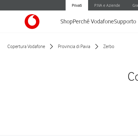
Privati
P.IVA e Aziende
Gra
Shop
Perché Vodafone
Supporto
Copertura Vodafone
Provincia di Pavia
Zerbo
Co