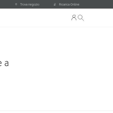
Trova negozio
Ricarica Online
e a