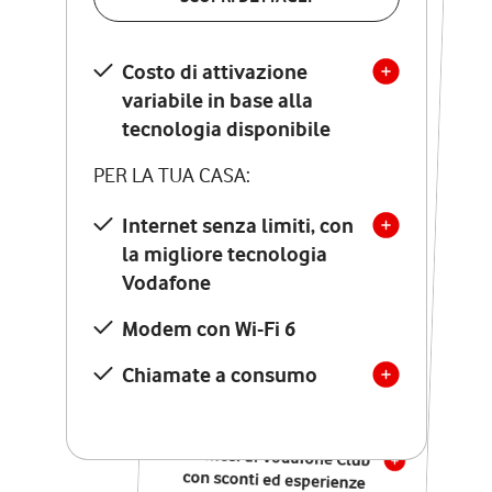
SCOPRI DETTAGLI
Costo di attivazione
Costo di attivazione
variabile in base alla
variabile in base alla
tecnologia disponibile
tecnologia disponibile
PER LA TUA CASA:
PER LA TUA CASA:
Internet senza limiti, con
la migliore tecnologia
Internet senza limiti, con
la migliore tecnologia
Vodafone
Vodafone
Modem Seven con Wi-Fi 7
Modem con Wi-Fi 6
Chiamate illimitate verso
numeri fissi e mobili
Chiamate a consumo
nazionali
SOLO SE ATTIVI ONLINE:
12 mesi di Vodafone Club
con sconti ed esperienze
esclusive, poi si disattiva