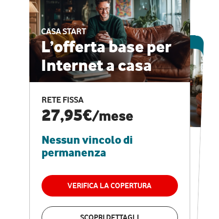
CASA START
ESCLUSIVA ONLINE
L’offerta base per
Internet a casa
CASA PRO
Internet veloce e
RETE FISSA
vantaggi speciali
27,95€
/mese
Nessun vincolo di
RETE FISSA + VODAFONE CLUB
29,95€
/mese
permanenza
Nessun vincolo di
permanenza
VERIFICA LA COPERTURA
VERIFICA LA COPERTURA
SCOPRI DETTAGLI