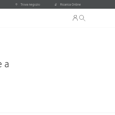
Trova negozio
Ricarica Online
e a