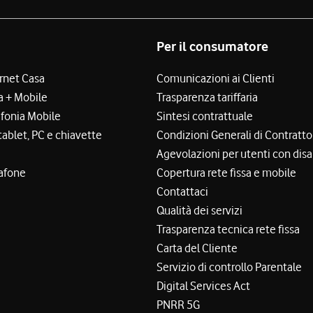
Per il consumatore
ernet Casa
Comunicazioni ai Clienti
a + Mobile
Trasparenza tariffaria
efonia Mobile
Sintesi contrattuale
tablet, PC e chiavette
Condizioni Generali di Contratto
Agevolazioni per utenti con disa
afone
Copertura rete fissa e mobile
Contattaci
Qualità dei servizi
Trasparenza tecnica rete fissa
Carta del Cliente
Servizio di controllo Parentale
Digital Services Act
PNRR 5G