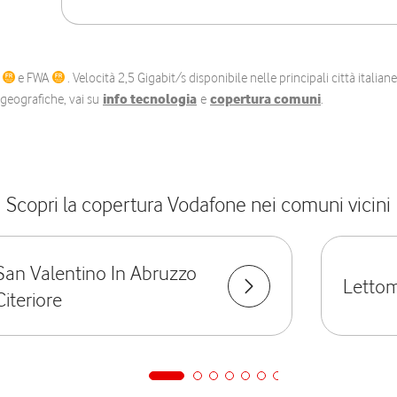
C
e FWA
. Velocità 2,5 Gigabit/s disponibile nelle principali città itali
e geografiche, vai su
info tecnologia
e
copertura comuni
.
Scopri la copertura Vodafone nei comuni vicini
San Valentino In Abruzzo
Letto
Citeriore