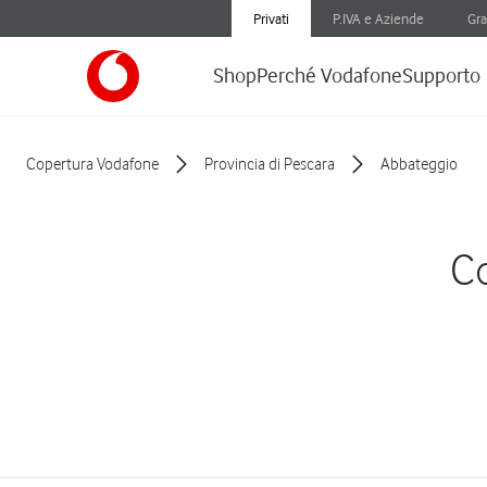
Privati
P.IVA e Aziende
Gra
Shop
Perché Vodafone
Supporto
Copertura Vodafone
Provincia di Pescara
Abbateggio
Co