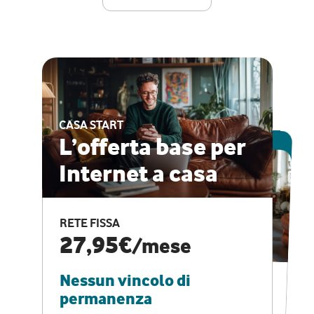
CASA START
ESCLUSIVA ONLINE
L’offerta base per
Internet a casa
CASA PRO
Internet veloce e
RETE FISSA
vantaggi speciali
27,95€
/mese
Nessun vincolo di
RETE FISSA + VODAFONE CLUB
29,95€
/mese
permanenza