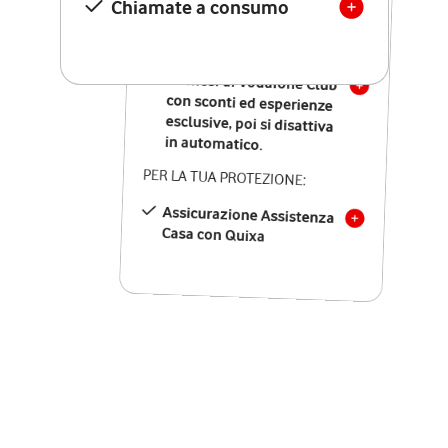
Chiamate a consumo
nazionali
SOLO SE ATTIVI ONLINE:
12 mesi di Vodafone Club
con sconti ed esperienze
esclusive, poi si disattiva
in automatico.
PER LA TUA PROTEZIONE:
Assicurazione Assistenza
Casa con Quixa