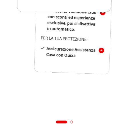
SOLO SE ATTIVI ONLINE:
12 mesi di Vodafone Club
con sconti ed esperienze
esclusive, poi si disattiva
in automatico.
PER LA TUA PROTEZIONE:
Assicurazione Assistenza
Casa con Quixa