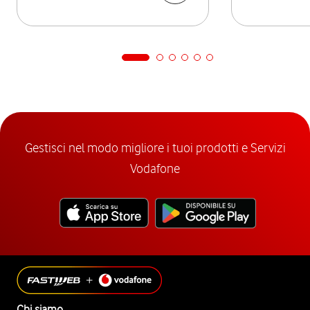
Gestisci nel modo migliore i tuoi prodotti e Servizi
Vodafone
Chi siamo