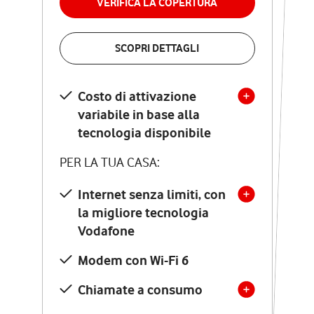
VERIFICA LA COPERTURA
VERIFICA LA COPERTURA
SCOPRI DETTAGLI
SCOPRI DETTAGLI
Costo di attivazione
Costo di attivazione
variabile in base alla
variabile in base alla
tecnologia disponibile
tecnologia disponibile
PER LA TUA CASA:
PER LA TUA CASA:
Internet senza limiti, con
la migliore tecnologia
Internet senza limiti, con
la migliore tecnologia
Vodafone
Vodafone
Modem Seven con Wi-Fi 7
Modem con Wi-Fi 6
Chiamate illimitate verso
numeri fissi e mobili
Chiamate a consumo
nazionali