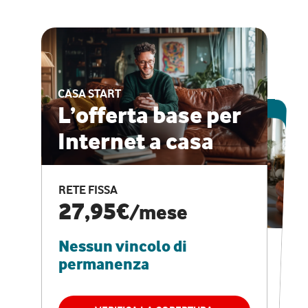
CASA START
ESCLUSIVA ONLINE
L’offerta base per
Internet a casa
CASA PRO
Internet veloce e
RETE FISSA
vantaggi speciali
27,95€
/mese
Nessun vincolo di
RETE FISSA + VODAFONE CLUB
29,95€
/mese
permanenza
Nessun vincolo di
permanenza