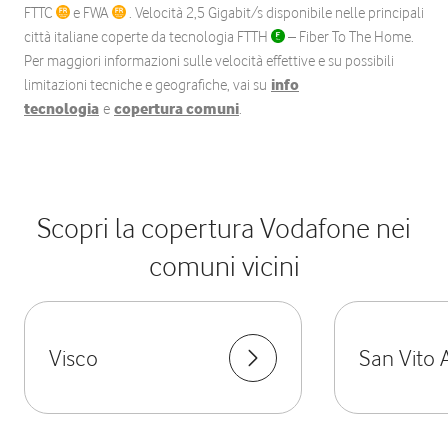
FTTC
e FWA
. Velocità 2,5 Gigabit/s disponibile nelle principali
città italiane coperte da tecnologia FTTH
– Fiber To The Home.
Per maggiori informazioni sulle velocità effettive e su possibili
limitazioni tecniche e geografiche, vai su
info
tecnologia
e
copertura comuni
.
Scopri la copertura Vodafone nei
comuni vicini
Visco
San Vito A