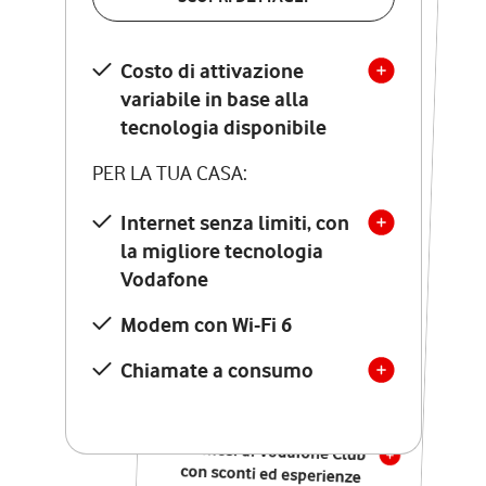
SCOPRI DETTAGLI
Costo di attivazione
Costo di attivazione
variabile in base alla
variabile in base alla
tecnologia disponibile
tecnologia disponibile
PER LA TUA CASA:
PER LA TUA CASA:
Internet senza limiti, con
la migliore tecnologia
Internet senza limiti, con
la migliore tecnologia
Vodafone
Vodafone
Modem Seven con Wi-Fi 7
Modem con Wi-Fi 6
Chiamate illimitate verso
numeri fissi e mobili
Chiamate a consumo
nazionali
SOLO SE ATTIVI ONLINE:
12 mesi di Vodafone Club
con sconti ed esperienze
esclusive, poi si disattiva