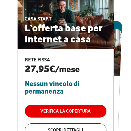
CASA START
ESCLUSIVA ONLINE
L’offerta base per
Internet a casa
CASA PRO
Internet veloce e
RETE FISSA
vantaggi speciali
27,95€
/mese
Nessun vincolo di
RETE FISSA + VODAFONE CLUB
29,95€
/mese
permanenza
Nessun vincolo di
permanenza
VERIFICA LA COPERTURA
VERIFICA LA COPERTURA
SCOPRI DETTAGLI