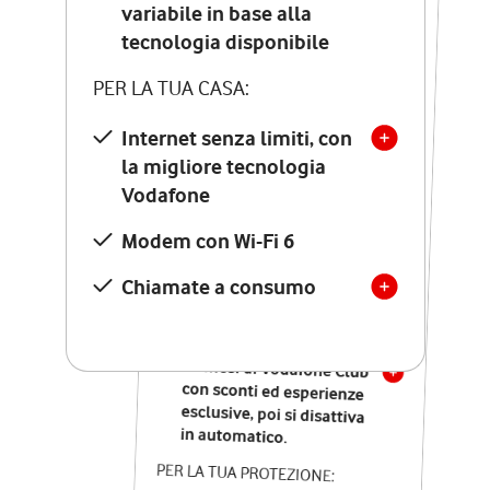
Costo di attivazione
variabile in base alla
variabile in base alla
tecnologia disponibile
tecnologia disponibile
PER LA TUA CASA:
PER LA TUA CASA:
Internet senza limiti, con
la migliore tecnologia
Internet senza limiti, con
la migliore tecnologia
Vodafone
Vodafone
Modem Seven con Wi-Fi 7
Modem con Wi-Fi 6
Chiamate illimitate verso
numeri fissi e mobili
Chiamate a consumo
nazionali
SOLO SE ATTIVI ONLINE:
12 mesi di Vodafone Club
con sconti ed esperienze
esclusive, poi si disattiva
in automatico.
PER LA TUA PROTEZIONE: