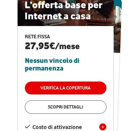
ESCLUSIVA ONLINE
L’offerta base per
Internet a casa
CASA PRO
Internet veloce e
RETE FISSA
vantaggi speciali
27,95€
/mese
Nessun vincolo di
RETE FISSA + VODAFONE CLUB
29,95€
/mese
permanenza
Nessun vincolo di
permanenza
VERIFICA LA COPERTURA
VERIFICA LA COPERTURA
SCOPRI DETTAGLI
SCOPRI DETTAGLI
Costo di attivazione