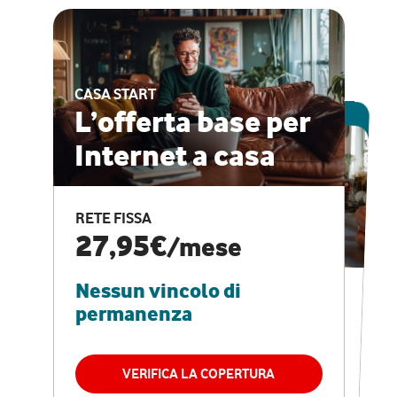
CASA START
ESCLUSIVA ONLINE
L’offerta base per
Internet a casa
CASA PRO
Internet veloce e
RETE FISSA
vantaggi speciali
27,95€
/mese
Nessun vincolo di
RETE FISSA + VODAFONE CLUB
29,95€
/mese
permanenza
Nessun vincolo di
permanenza
VERIFICA LA COPERTURA