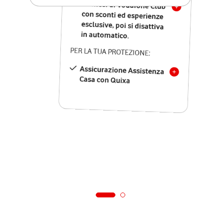
12 mesi di Vodafone Club
con sconti ed esperienze
esclusive, poi si disattiva
in automatico.
PER LA TUA PROTEZIONE:
Assicurazione Assistenza
Casa con Quixa