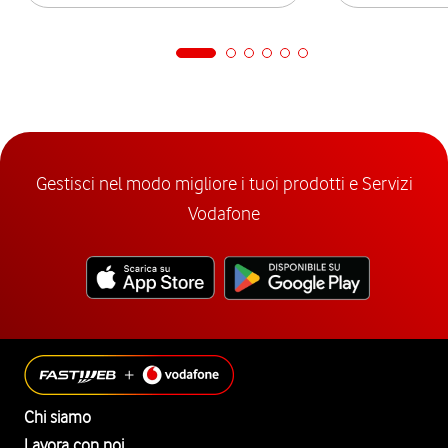
Gestisci nel modo migliore i tuoi prodotti e Servizi
Vodafone
Chi siamo
Lavora con noi