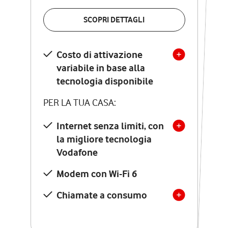
VERIFICA LA COPERTURA
SCOPRI DETTAGLI
SCOPRI DETTAGLI
Costo di attivazione
Costo di attivazione
variabile in base alla
variabile in base alla
tecnologia disponibile
tecnologia disponibile
PER LA TUA CASA:
PER LA TUA CASA:
Internet senza limiti, con
la migliore tecnologia
Internet senza limiti, con
la migliore tecnologia
Vodafone
Vodafone
Modem Seven con Wi-Fi 7
Modem con Wi-Fi 6
Chiamate illimitate verso
numeri fissi e mobili
Chiamate a consumo
nazionali
SOLO SE ATTIVI ONLINE: