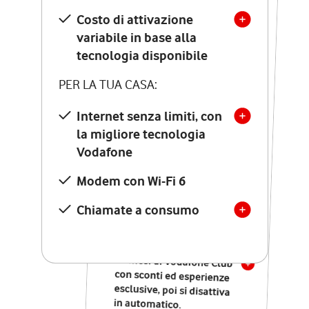
Costo di attivazione
Costo di attivazione
variabile in base alla
variabile in base alla
tecnologia disponibile
tecnologia disponibile
PER LA TUA CASA:
PER LA TUA CASA:
Internet senza limiti, con
la migliore tecnologia
Internet senza limiti, con
la migliore tecnologia
Vodafone
Vodafone
Modem Seven con Wi-Fi 7
Modem con Wi-Fi 6
Chiamate illimitate verso
numeri fissi e mobili
Chiamate a consumo
nazionali
SOLO SE ATTIVI ONLINE:
12 mesi di Vodafone Club
con sconti ed esperienze
esclusive, poi si disattiva
in automatico.