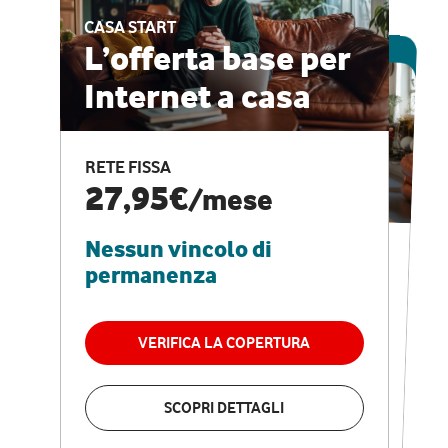
CASA START
ESCLUSIVA ONLINE
L’offerta base per
Internet a casa
CASA PRO
Internet veloce e
RETE FISSA
vantaggi speciali
27,95€
/mese
Nessun vincolo di
RETE FISSA + VODAFONE CLUB
29,95€
/mese
permanenza
Nessun vincolo di
permanenza
VERIFICA LA COPERTURA
VERIFICA LA COPERTURA
SCOPRI DETTAGLI
SCOPRI DETTAGLI