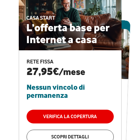
CASA START
ESCLUSIVA ONLINE
L’offerta base per
Internet a casa
CASA PRO
Internet veloce e
RETE FISSA
vantaggi speciali
27,95€
/mese
Nessun vincolo di
RETE FISSA + VODAFONE CLUB
29,95€
/mese
permanenza
Nessun vincolo di
permanenza
VERIFICA LA COPERTURA
VERIFICA LA COPERTURA
SCOPRI DETTAGLI