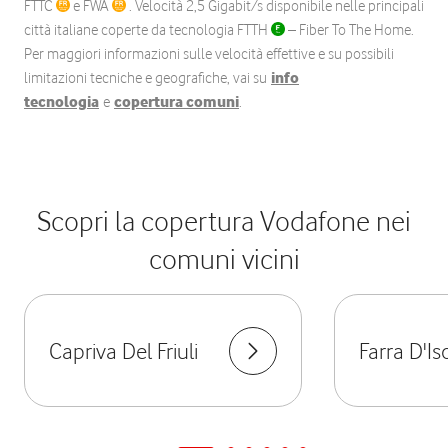
FTTC
e FWA
. Velocità 2,5 Gigabit/s disponibile nelle principali
città italiane coperte da tecnologia FTTH
– Fiber To The Home.
Per maggiori informazioni sulle velocità effettive e su possibili
limitazioni tecniche e geografiche, vai su
info
tecnologia
e
copertura comuni
.
Scopri la copertura Vodafone nei
comuni vicini
Capriva Del Friuli
Farra D'I