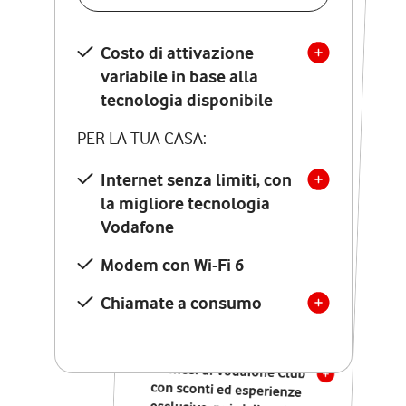
SCOPRI DETTAGLI
Costo di attivazione
Costo di attivazione
variabile in base alla
variabile in base alla
tecnologia disponibile
tecnologia disponibile
PER LA TUA CASA:
PER LA TUA CASA:
Internet senza limiti, con
la migliore tecnologia
Internet senza limiti, con
la migliore tecnologia
Vodafone
Vodafone
Modem Seven con Wi-Fi 7
Modem con Wi-Fi 6
Chiamate illimitate verso
numeri fissi e mobili
Chiamate a consumo
nazionali
SOLO SE ATTIVI ONLINE:
12 mesi di Vodafone Club
con sconti ed esperienze
esclusive, poi si disattiva