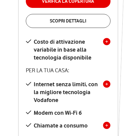
VERIFICA LA COPERTURA
VERIFICA LA COPERTURA
SCOPRI DETTAGLI
SCOPRI DETTAGLI
Costo di attivazione
Costo di attivazione
variabile in base alla
variabile in base alla
tecnologia disponibile
tecnologia disponibile
PER LA TUA CASA:
PER LA TUA CASA:
Internet senza limiti, con
la migliore tecnologia
Internet senza limiti, con
la migliore tecnologia
Vodafone
Vodafone
Modem Seven con Wi-Fi 7
Modem con Wi-Fi 6
Chiamate illimitate verso
numeri fissi e mobili
Chiamate a consumo
nazionali