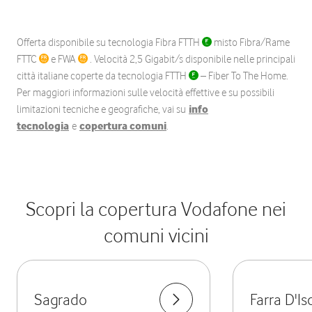
Offerta disponibile su tecnologia Fibra FTTH
misto Fibra/Rame
FTTC
e FWA
. Velocità 2,5 Gigabit/s disponibile nelle principali
città italiane coperte da tecnologia FTTH
– Fiber To The Home.
Per maggiori informazioni sulle velocità effettive e su possibili
limitazioni tecniche e geografiche, vai su
info
tecnologia
e
copertura comuni
.
Scopri la copertura Vodafone nei
comuni vicini
Sagrado
Farra D'I