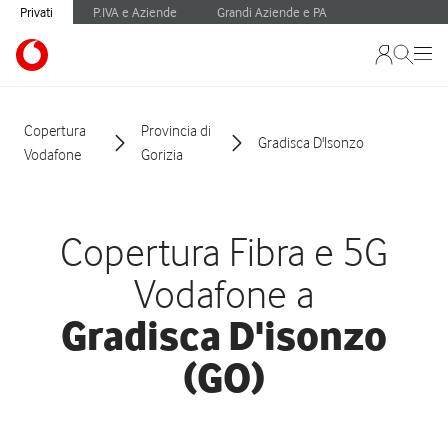
Privati
P.IVA e Aziende
Grandi Aziende e PA
Copertura
Provincia di
Gradisca D'Isonzo
Vodafone
Gorizia
Copertura Fibra e 5G
Vodafone a
Gradisca D'isonzo
(GO)