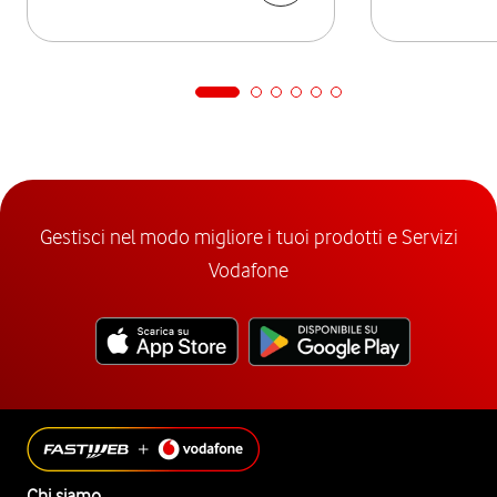
Gestisci nel modo migliore i tuoi prodotti e Servizi
Vodafone
Chi siamo