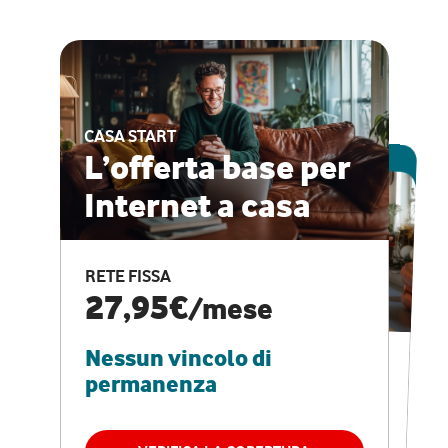
CASA START
ESCLUSIVA ONLINE
L’offerta base per
Internet a casa
CASA PRO
Internet veloce e
RETE FISSA
vantaggi speciali
27,95€
/mese
Nessun vincolo di
RETE FISSA + VODAFONE CLUB
29,95€
/mese
permanenza
Nessun vincolo di
permanenza