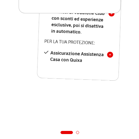
SOLO SE ATTIVI ONLINE:
12 mesi di Vodafone Club
con sconti ed esperienze
esclusive, poi si disattiva
in automatico.
PER LA TUA PROTEZIONE:
Assicurazione Assistenza
Casa con Quixa