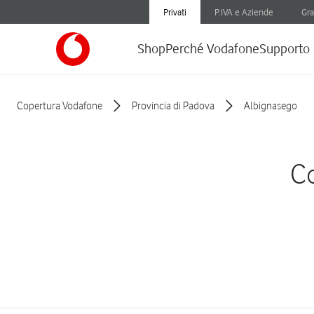
Privati
P.IVA e Aziende
Gra
Shop
Perché Vodafone
Supporto
Copertura Vodafone
Provincia di Padova
Albignasego
Co