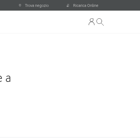
Trova negozio
Ricarica Online
e a