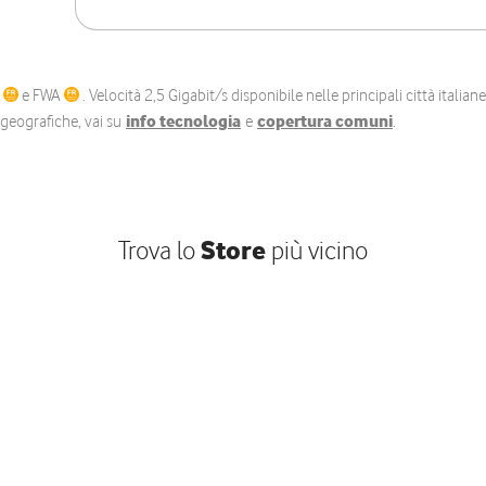
C
e FWA
. Velocità 2,5 Gigabit/s disponibile nelle principali città itali
e geografiche, vai su
info tecnologia
e
copertura comuni
.
Trova lo
Store
più vicino