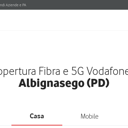
ndi Aziende e PA
pertura Fibra e 5G Vodafon
Albignasego (PD)
Casa
Mobile