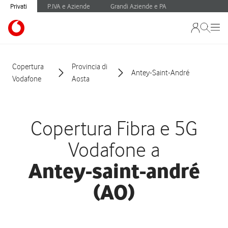
Privati
P.IVA e Aziende
Grandi Aziende e PA
Copertura
Provincia di
Antey-Saint-André
Vodafone
Aosta
Copertura Fibra e 5G
Vodafone a
Antey-saint-andré
(AO)