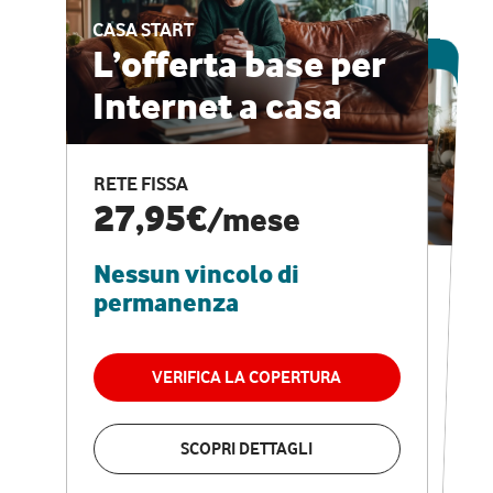
CASA START
ESCLUSIVA ONLINE
L’offerta base per
Internet a casa
CASA PRO
Internet veloce e
RETE FISSA
vantaggi speciali
27,95€
/mese
Nessun vincolo di
RETE FISSA + VODAFONE CLUB
29,95€
/mese
permanenza
Nessun vincolo di
permanenza
VERIFICA LA COPERTURA
VERIFICA LA COPERTURA
SCOPRI DETTAGLI
SCOPRI DETTAGLI