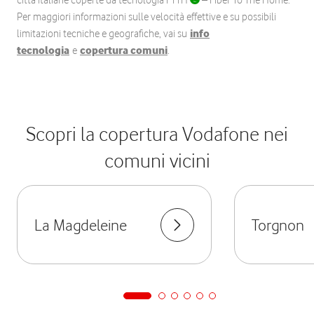
città italiane coperte da tecnologia FTTH
– Fiber To The Home.
Per maggiori informazioni sulle velocità effettive e su possibili
limitazioni tecniche e geografiche, vai su
info
tecnologia
e
copertura comuni
.
Scopri la copertura Vodafone nei
comuni vicini
La Magdeleine
Torgnon