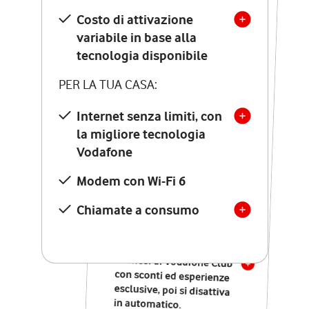
Costo di attivazione
Costo di attivazione
variabile in base alla
variabile in base alla
tecnologia disponibile
tecnologia disponibile
PER LA TUA CASA:
PER LA TUA CASA:
Internet senza limiti, con
la migliore tecnologia
Internet senza limiti, con
la migliore tecnologia
Vodafone
Vodafone
Modem Seven con Wi-Fi 7
Modem con Wi-Fi 6
Chiamate illimitate verso
numeri fissi e mobili
Chiamate a consumo
nazionali
SOLO SE ATTIVI ONLINE:
12 mesi di Vodafone Club
con sconti ed esperienze
esclusive, poi si disattiva
in automatico.