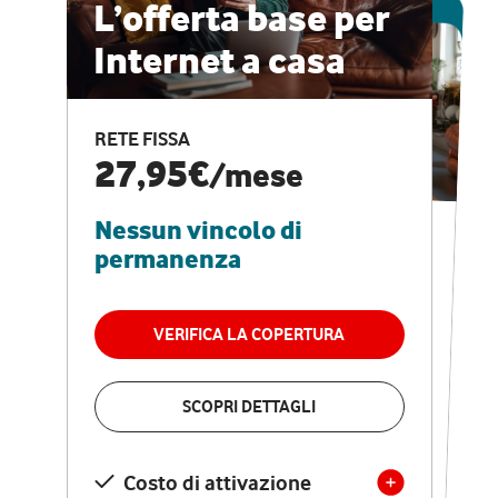
ESCLUSIVA ONLINE
L’offerta base per
Internet a casa
CASA PRO
Internet veloce e
RETE FISSA
vantaggi speciali
27,95€
/mese
Nessun vincolo di
RETE FISSA + VODAFONE CLUB
29,95€
/mese
permanenza
Nessun vincolo di
permanenza
VERIFICA LA COPERTURA
VERIFICA LA COPERTURA
SCOPRI DETTAGLI
SCOPRI DETTAGLI
Costo di attivazione