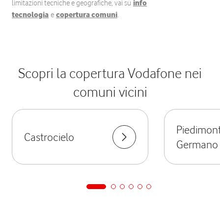
limitazioni tecniche e geografiche, vai su
info
tecnologia
e
copertura comuni
.
Scopri la copertura Vodafone nei
comuni vicini
Piedimon
Castrocielo
Germano