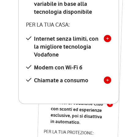
Costo di attivazione
variabile in base alla
variabile in base alla
tecnologia disponibile
tecnologia disponibile
PER LA TUA CASA:
PER LA TUA CASA:
Internet senza limiti, con
la migliore tecnologia
Internet senza limiti, con
la migliore tecnologia
Vodafone
Vodafone
Modem Seven con Wi-Fi 7
Modem con Wi-Fi 6
Chiamate illimitate verso
numeri fissi e mobili
Chiamate a consumo
nazionali
SOLO SE ATTIVI ONLINE:
12 mesi di Vodafone Club
con sconti ed esperienze
esclusive, poi si disattiva
in automatico.
PER LA TUA PROTEZIONE: