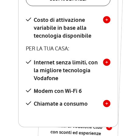
SCOPRI DETTAGLI
Costo di attivazione
Costo di attivazione
variabile in base alla
variabile in base alla
tecnologia disponibile
tecnologia disponibile
PER LA TUA CASA:
PER LA TUA CASA:
Internet senza limiti, con
la migliore tecnologia
Internet senza limiti, con
la migliore tecnologia
Vodafone
Vodafone
Modem Seven con Wi-Fi 7
Modem con Wi-Fi 6
Chiamate illimitate verso
numeri fissi e mobili
Chiamate a consumo
nazionali
SOLO SE ATTIVI ONLINE:
12 mesi di Vodafone Club
con sconti ed esperienze
esclusive, poi si disattiva