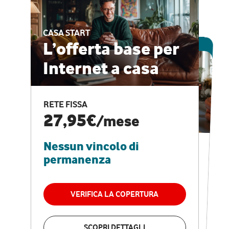
CASA START
ESCLUSIVA ONLINE
L’offerta base per
Internet a casa
CASA PRO
Internet veloce e
RETE FISSA
vantaggi speciali
27,95€
/mese
Nessun vincolo di
RETE FISSA + VODAFONE CLUB
29,95€
/mese
permanenza
Nessun vincolo di
permanenza
VERIFICA LA COPERTURA
VERIFICA LA COPERTURA
SCOPRI DETTAGLI