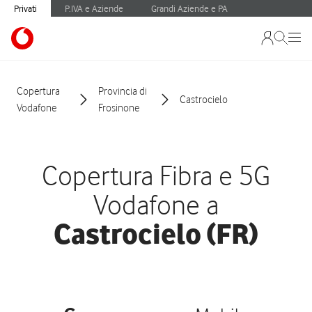
Privati
P.IVA e Aziende
Grandi Aziende e PA
Copertura
Provincia di
Castrocielo
Vodafone
Frosinone
Copertura Fibra e 5G
Vodafone a
Castrocielo (FR)