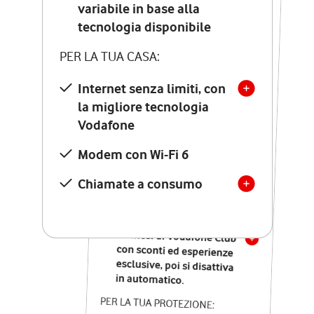
Costo di attivazione
variabile in base alla
variabile in base alla
tecnologia disponibile
tecnologia disponibile
PER LA TUA CASA:
PER LA TUA CASA:
Internet senza limiti, con
la migliore tecnologia
Internet senza limiti, con
la migliore tecnologia
Vodafone
Vodafone
Modem Seven con Wi-Fi 7
Modem con Wi-Fi 6
Chiamate illimitate verso
numeri fissi e mobili
Chiamate a consumo
nazionali
SOLO SE ATTIVI ONLINE:
12 mesi di Vodafone Club
con sconti ed esperienze
esclusive, poi si disattiva
in automatico.
PER LA TUA PROTEZIONE: