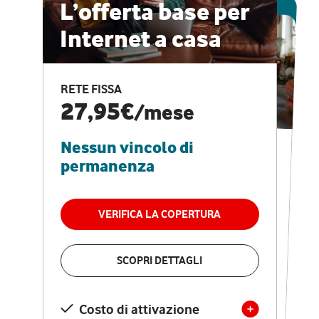
ESCLUSIVA ONLINE
L’offerta base per
Internet a casa
CASA PRO
Internet veloce e
RETE FISSA
vantaggi speciali
27,95€
/mese
Nessun vincolo di
RETE FISSA + VODAFONE CLUB
29,95€
/mese
permanenza
Nessun vincolo di
permanenza
VERIFICA LA COPERTURA
VERIFICA LA COPERTURA
SCOPRI DETTAGLI
SCOPRI DETTAGLI
Costo di attivazione