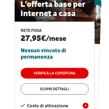
ESCLUSIVA ONLINE
L’offerta base per
Internet a casa
CASA PRO
Internet veloce e
RETE FISSA
vantaggi speciali
27,95€
/mese
Nessun vincolo di
RETE FISSA + VODAFONE CLUB
29,95€
/mese
permanenza
Nessun vincolo di
permanenza
VERIFICA LA COPERTURA
VERIFICA LA COPERTURA
SCOPRI DETTAGLI
SCOPRI DETTAGLI
Costo di attivazione