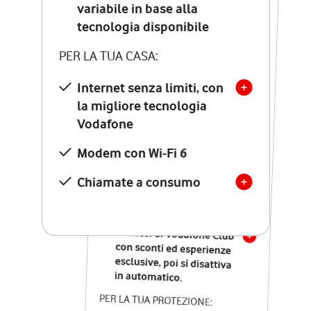
Costo di attivazione
variabile in base alla
variabile in base alla
tecnologia disponibile
tecnologia disponibile
PER LA TUA CASA:
PER LA TUA CASA:
Internet senza limiti, con
la migliore tecnologia
Internet senza limiti, con
la migliore tecnologia
Vodafone
Vodafone
Modem Seven con Wi-Fi 7
Modem con Wi-Fi 6
Chiamate illimitate verso
numeri fissi e mobili
Chiamate a consumo
nazionali
SOLO SE ATTIVI ONLINE:
12 mesi di Vodafone Club
con sconti ed esperienze
esclusive, poi si disattiva
in automatico.
PER LA TUA PROTEZIONE: