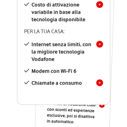
Costo di attivazione
Costo di attivazione
variabile in base alla
variabile in base alla
tecnologia disponibile
tecnologia disponibile
PER LA TUA CASA:
PER LA TUA CASA:
Internet senza limiti, con
la migliore tecnologia
Internet senza limiti, con
la migliore tecnologia
Vodafone
Vodafone
Modem Seven con Wi-Fi 7
Modem con Wi-Fi 6
Chiamate illimitate verso
numeri fissi e mobili
Chiamate a consumo
nazionali
SOLO SE ATTIVI ONLINE:
12 mesi di Vodafone Club
con sconti ed esperienze
esclusive, poi si disattiva
in automatico.