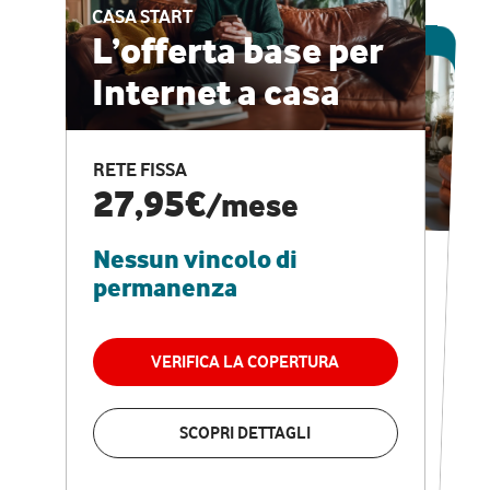
CASA START
ESCLUSIVA ONLINE
L’offerta base per
Internet a casa
CASA PRO
Internet veloce e
RETE FISSA
vantaggi speciali
27,95€
/mese
Nessun vincolo di
RETE FISSA + VODAFONE CLUB
29,95€
/mese
permanenza
Nessun vincolo di
permanenza
VERIFICA LA COPERTURA
VERIFICA LA COPERTURA
SCOPRI DETTAGLI
SCOPRI DETTAGLI