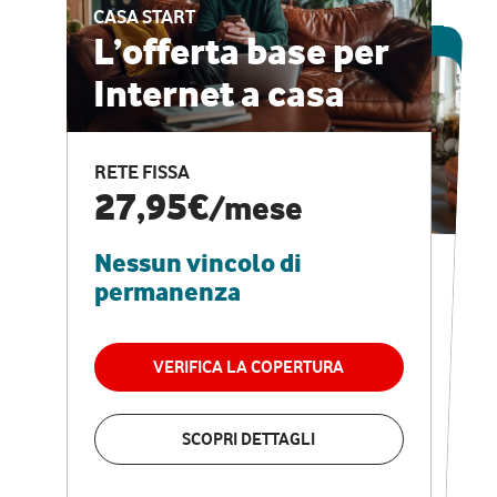
CASA START
ESCLUSIVA ONLINE
L’offerta base per
Internet a casa
CASA PRO
Internet veloce e
RETE FISSA
vantaggi speciali
27,95€
/mese
Nessun vincolo di
RETE FISSA + VODAFONE CLUB
29,95€
/mese
permanenza
Nessun vincolo di
permanenza
VERIFICA LA COPERTURA
VERIFICA LA COPERTURA
SCOPRI DETTAGLI
SCOPRI DETTAGLI