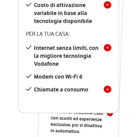
Costo di attivazione
Costo di attivazione
variabile in base alla
variabile in base alla
tecnologia disponibile
tecnologia disponibile
PER LA TUA CASA:
PER LA TUA CASA:
Internet senza limiti, con
la migliore tecnologia
Internet senza limiti, con
la migliore tecnologia
Vodafone
Vodafone
Modem Seven con Wi-Fi 7
Modem con Wi-Fi 6
Chiamate illimitate verso
numeri fissi e mobili
Chiamate a consumo
nazionali
SOLO SE ATTIVI ONLINE:
12 mesi di Vodafone Club
con sconti ed esperienze
esclusive, poi si disattiva
in automatico.