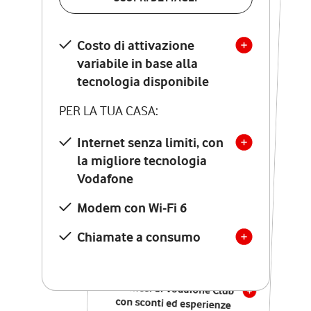
SCOPRI DETTAGLI
Costo di attivazione
Costo di attivazione
variabile in base alla
variabile in base alla
tecnologia disponibile
tecnologia disponibile
PER LA TUA CASA:
PER LA TUA CASA:
Internet senza limiti, con
la migliore tecnologia
Internet senza limiti, con
la migliore tecnologia
Vodafone
Vodafone
Modem Seven con Wi-Fi 7
Modem con Wi-Fi 6
Chiamate illimitate verso
numeri fissi e mobili
Chiamate a consumo
nazionali
SOLO SE ATTIVI ONLINE:
12 mesi di Vodafone Club
con sconti ed esperienze
esclusive, poi si disattiva