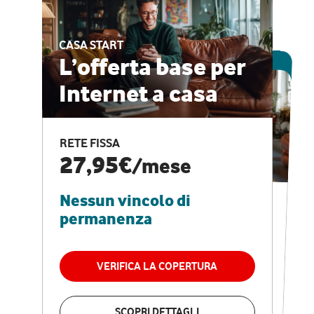
CASA START
ESCLUSIVA ONLINE
L’offerta base per
Internet a casa
CASA PRO
Internet veloce e
RETE FISSA
vantaggi speciali
27,95€
/mese
Nessun vincolo di
RETE FISSA + VODAFONE CLUB
29,95€
/mese
permanenza
Nessun vincolo di
permanenza
VERIFICA LA COPERTURA
VERIFICA LA COPERTURA
SCOPRI DETTAGLI