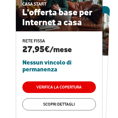
CASA START
ESCLUSIVA ONLINE
L’offerta base per
Internet a casa
CASA PRO
Internet veloce e
RETE FISSA
vantaggi speciali
27,95€
/mese
Nessun vincolo di
RETE FISSA + VODAFONE CLUB
29,95€
/mese
permanenza
Nessun vincolo di
permanenza
VERIFICA LA COPERTURA
VERIFICA LA COPERTURA
SCOPRI DETTAGLI
SCOPRI DETTAGLI