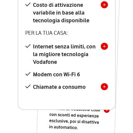
Costo di attivazione
Costo di attivazione
variabile in base alla
variabile in base alla
tecnologia disponibile
tecnologia disponibile
PER LA TUA CASA:
PER LA TUA CASA:
Internet senza limiti, con
la migliore tecnologia
Internet senza limiti, con
la migliore tecnologia
Vodafone
Vodafone
Modem Seven con Wi-Fi 7
Modem con Wi-Fi 6
Chiamate illimitate verso
numeri fissi e mobili
Chiamate a consumo
nazionali
SOLO SE ATTIVI ONLINE:
12 mesi di Vodafone Club
con sconti ed esperienze
esclusive, poi si disattiva
in automatico.