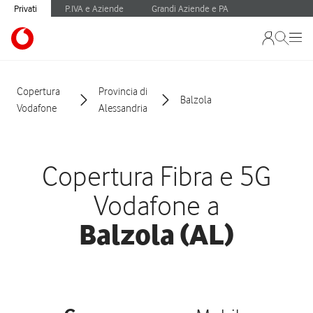
Privati
P.IVA e Aziende
Grandi Aziende e PA
Copertura
Provincia di
Balzola
Vodafone
Alessandria
Copertura Fibra e 5G
Vodafone a
Balzola (AL)