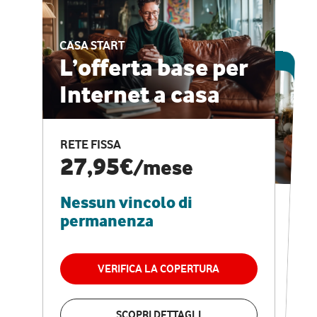
CASA START
ESCLUSIVA ONLINE
L’offerta base per
Internet a casa
CASA PRO
Internet veloce e
RETE FISSA
vantaggi speciali
27,95€
/mese
Nessun vincolo di
RETE FISSA + VODAFONE CLUB
29,95€
/mese
permanenza
Nessun vincolo di
permanenza
VERIFICA LA COPERTURA
VERIFICA LA COPERTURA
SCOPRI DETTAGLI