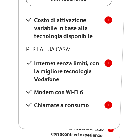
SCOPRI DETTAGLI
Costo di attivazione
Costo di attivazione
variabile in base alla
variabile in base alla
tecnologia disponibile
tecnologia disponibile
PER LA TUA CASA:
PER LA TUA CASA:
Internet senza limiti, con
la migliore tecnologia
Internet senza limiti, con
la migliore tecnologia
Vodafone
Vodafone
Modem Seven con Wi-Fi 7
Modem con Wi-Fi 6
Chiamate illimitate verso
numeri fissi e mobili
Chiamate a consumo
nazionali
SOLO SE ATTIVI ONLINE:
12 mesi di Vodafone Club
con sconti ed esperienze
esclusive, poi si disattiva