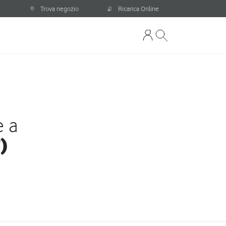
Trova negozio
Ricarica Online
e a
)