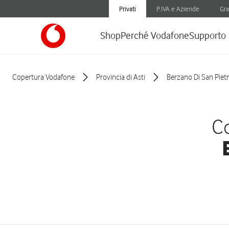
Privati
P.IVA e Aziende
Gra
Shop
Perché Vodafone
Supporto
Copertura Vodafone
Provincia di Asti
Berzano Di San Piet
Co