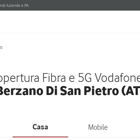
ndi Aziende e PA
ro
pertura Fibra e 5G Vodafon
Berzano Di San Pietro (AT
Casa
Mobile