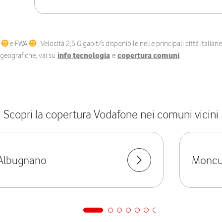
C
e FWA
. Velocità 2,5 Gigabit/s disponibile nelle principali città itali
e geografiche, vai su
info tecnologia
e
copertura comuni
.
Scopri la copertura Vodafone nei comuni vicini
Albugnano
Moncu