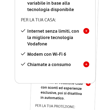
Costo di attivazione
variabile in base alla
variabile in base alla
tecnologia disponibile
tecnologia disponibile
PER LA TUA CASA:
PER LA TUA CASA:
Internet senza limiti, con
la migliore tecnologia
Internet senza limiti, con
la migliore tecnologia
Vodafone
Vodafone
Modem Seven con Wi-Fi 7
Modem con Wi-Fi 6
Chiamate illimitate verso
numeri fissi e mobili
Chiamate a consumo
nazionali
SOLO SE ATTIVI ONLINE:
12 mesi di Vodafone Club
con sconti ed esperienze
esclusive, poi si disattiva
in automatico.
PER LA TUA PROTEZIONE: