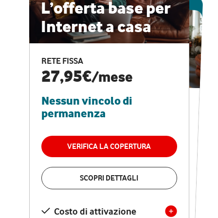
ESCLUSIVA ONLINE
L’offerta base per
Internet a casa
CASA PRO
Internet veloce e
RETE FISSA
vantaggi speciali
27,95€
/mese
Nessun vincolo di
RETE FISSA + VODAFONE CLUB
29,95€
/mese
permanenza
Nessun vincolo di
permanenza
VERIFICA LA COPERTURA
VERIFICA LA COPERTURA
SCOPRI DETTAGLI
SCOPRI DETTAGLI
Costo di attivazione