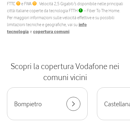
FTTC
e FWA
. Velocità 2,5 Gigabit/s disponibile nelle principali
città italiane coperte da tecnologia FTTH
– Fiber To The Home.
Per maggiori informazioni sulle velocità effettive e su possibili
limitazioni tecniche e geografiche, vai su
info
tecnologia
e
copertura comuni
.
Scopri la copertura Vodafone nei
comuni vicini
Bompietro
Castellan