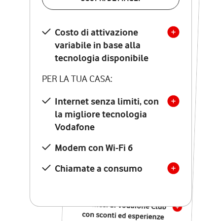
SCOPRI DETTAGLI
Costo di attivazione
Costo di attivazione
variabile in base alla
variabile in base alla
tecnologia disponibile
tecnologia disponibile
PER LA TUA CASA:
PER LA TUA CASA:
Internet senza limiti, con
la migliore tecnologia
Internet senza limiti, con
la migliore tecnologia
Vodafone
Vodafone
Modem Seven con Wi-Fi 7
Modem con Wi-Fi 6
Chiamate illimitate verso
numeri fissi e mobili
Chiamate a consumo
nazionali
SOLO SE ATTIVI ONLINE:
12 mesi di Vodafone Club
con sconti ed esperienze
esclusive, poi si disattiva