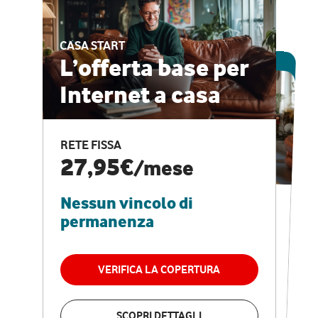
CASA START
ESCLUSIVA ONLINE
L’offerta base per
Internet a casa
CASA PRO
Internet veloce e
RETE FISSA
vantaggi speciali
27,95€
/mese
Nessun vincolo di
RETE FISSA + VODAFONE CLUB
29,95€
/mese
permanenza
Nessun vincolo di
permanenza
VERIFICA LA COPERTURA
VERIFICA LA COPERTURA
SCOPRI DETTAGLI