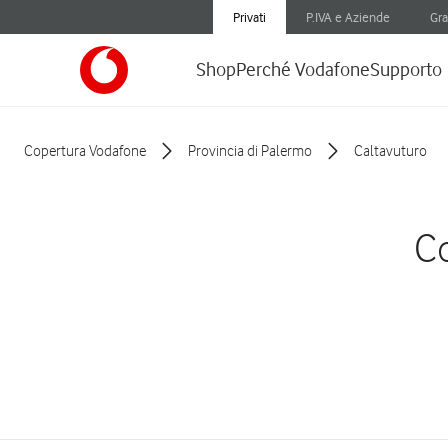
Privati
P.IVA e Aziende
Gra
Shop
Perché Vodafone
Supporto
Copertura Vodafone
Provincia di Palermo
Caltavuturo
Co