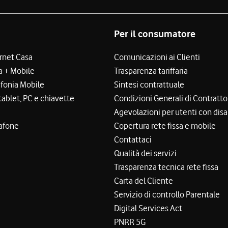
Per il consumatore
ernet Casa
Comunicazioni ai Clienti
a + Mobile
Trasparenza tariffaria
efonia Mobile
Sintesi contrattuale
tablet, PC e chiavette
Condizioni Generali di Contratto
Agevolazioni per utenti con disa
afone
Copertura rete fissa e mobile
Contattaci
Qualità dei servizi
Trasparenza tecnica rete fissa
Carta del Cliente
Servizio di controllo Parentale
Digital Services Act
PNRR 5G