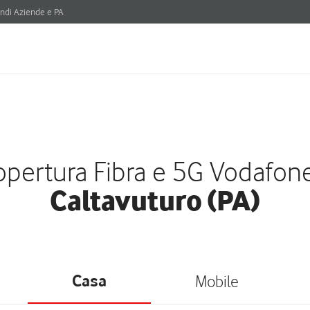
ndi Aziende e PA
pertura Fibra e 5G Vodafon
Caltavuturo (PA)
Casa
Mobile