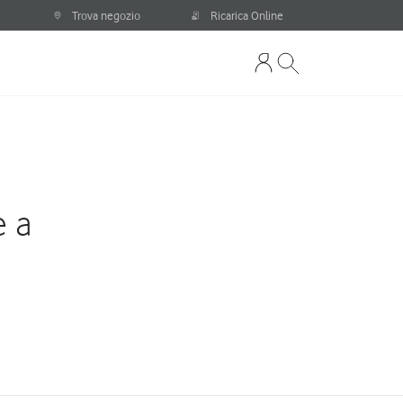
Trova negozio
Ricarica Online
e a