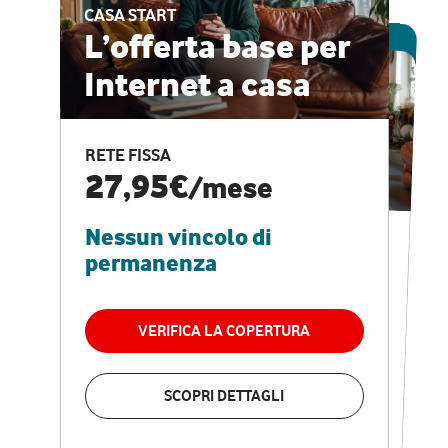
CASA START
ESCLUSIVA ONLINE
L’offerta base per
Internet a casa
CASA PRO
Internet veloce e
RETE FISSA
vantaggi speciali
27,95€
/mese
Nessun vincolo di
RETE FISSA + VODAFONE CLUB
29,95€
/mese
permanenza
Nessun vincolo di
permanenza
VERIFICA LA COPERTURA
VERIFICA LA COPERTURA
SCOPRI DETTAGLI
SCOPRI DETTAGLI