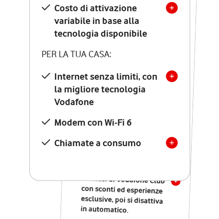
Costo di attivazione
Costo di attivazione
variabile in base alla
variabile in base alla
tecnologia disponibile
tecnologia disponibile
PER LA TUA CASA:
PER LA TUA CASA:
Internet senza limiti, con
la migliore tecnologia
Internet senza limiti, con
la migliore tecnologia
Vodafone
Vodafone
Modem Seven con Wi-Fi 7
Modem con Wi-Fi 6
Chiamate illimitate verso
numeri fissi e mobili
Chiamate a consumo
nazionali
SOLO SE ATTIVI ONLINE:
12 mesi di Vodafone Club
con sconti ed esperienze
esclusive, poi si disattiva
in automatico.