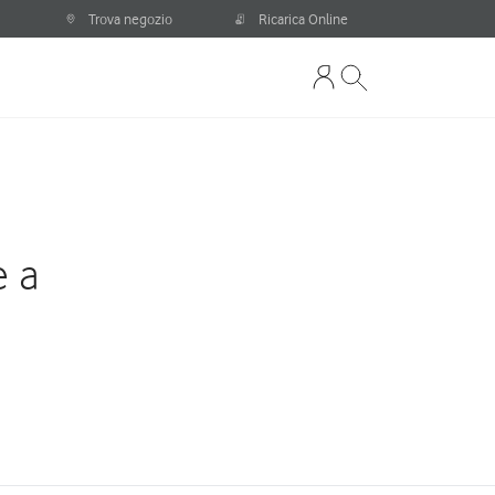
Trova negozio
Ricarica Online
e a