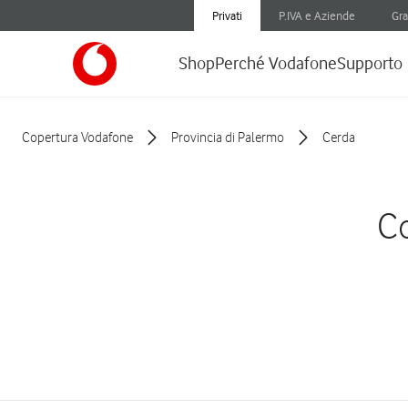
Privati
P.IVA e Aziende
Gra
Shop
Perché Vodafone
Supporto
Copertura Vodafone
Provincia di Palermo
Cerda
Co