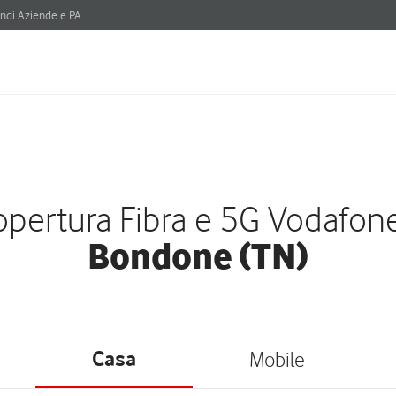
ndi Aziende e PA
pertura Fibra e 5G Vodafon
Bondone (TN)
Casa
Mobile