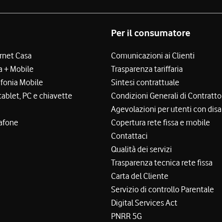
Per il consumatore
ernet Casa
Comunicazioni ai Clienti
a + Mobile
Trasparenza tariffaria
efonia Mobile
Sintesi contrattuale
tablet, PC e chiavette
Condizioni Generali di Contratto
Agevolazioni per utenti con disa
afone
Copertura rete fissa e mobile
Contattaci
Qualità dei servizi
Trasparenza tecnica rete fissa
Carta del Cliente
Servizio di controllo Parentale
Digital Services Act
PNRR 5G