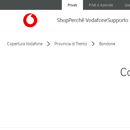
Privati
P.IVA e Aziende
Gra
Shop
Perché Vodafone
Supporto
Copertura Vodafone
Provincia di Trento
Bondone
Co