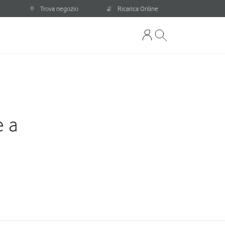
Trova negozio
Ricarica Online
e a