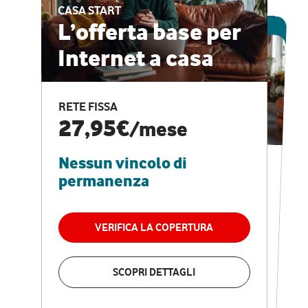
CASA START
ESCLUSIVA ONLINE
L’offerta base per
Internet a casa
CASA PRO
Internet veloce e
RETE FISSA
vantaggi speciali
27,95€
/mese
Nessun vincolo di
RETE FISSA + VODAFONE CLUB
29,95€
/mese
permanenza
Nessun vincolo di
permanenza
VERIFICA LA COPERTURA
VERIFICA LA COPERTURA
SCOPRI DETTAGLI
SCOPRI DETTAGLI