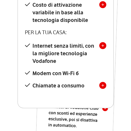
Costo di attivazione
Costo di attivazione
variabile in base alla
variabile in base alla
tecnologia disponibile
tecnologia disponibile
PER LA TUA CASA:
PER LA TUA CASA:
Internet senza limiti, con
la migliore tecnologia
Internet senza limiti, con
la migliore tecnologia
Vodafone
Vodafone
Modem Seven con Wi-Fi 7
Modem con Wi-Fi 6
Chiamate illimitate verso
numeri fissi e mobili
Chiamate a consumo
nazionali
SOLO SE ATTIVI ONLINE:
12 mesi di Vodafone Club
con sconti ed esperienze
esclusive, poi si disattiva
in automatico.