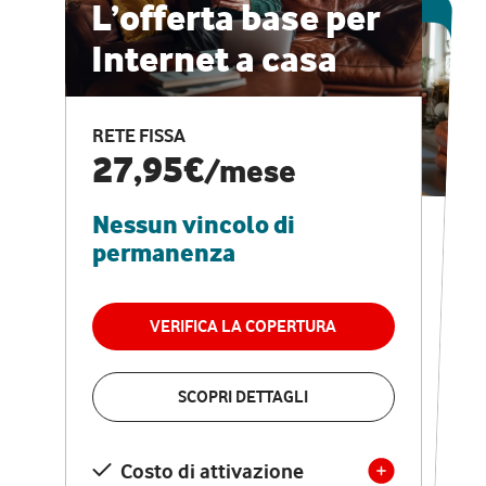
ESCLUSIVA ONLINE
L’offerta base per
Internet a casa
CASA PRO
Internet veloce e
RETE FISSA
vantaggi speciali
27,95€
/mese
Nessun vincolo di
RETE FISSA + VODAFONE CLUB
29,95€
/mese
permanenza
Nessun vincolo di
permanenza
VERIFICA LA COPERTURA
VERIFICA LA COPERTURA
SCOPRI DETTAGLI
SCOPRI DETTAGLI
Costo di attivazione