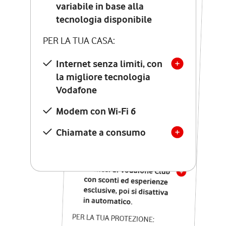
Costo di attivazione
variabile in base alla
variabile in base alla
tecnologia disponibile
tecnologia disponibile
PER LA TUA CASA:
PER LA TUA CASA:
Internet senza limiti, con
la migliore tecnologia
Internet senza limiti, con
la migliore tecnologia
Vodafone
Vodafone
Modem Seven con Wi-Fi 7
Modem con Wi-Fi 6
Chiamate illimitate verso
numeri fissi e mobili
Chiamate a consumo
nazionali
SOLO SE ATTIVI ONLINE:
12 mesi di Vodafone Club
con sconti ed esperienze
esclusive, poi si disattiva
in automatico.
PER LA TUA PROTEZIONE: