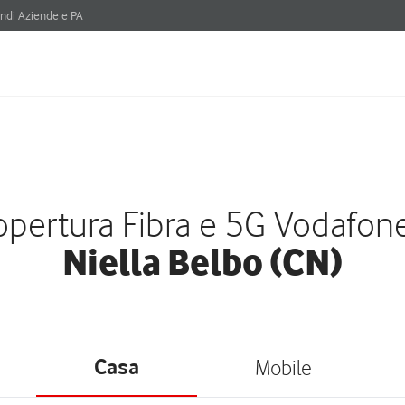
ndi Aziende e PA
pertura Fibra e 5G Vodafon
Niella Belbo (CN)
Casa
Mobile