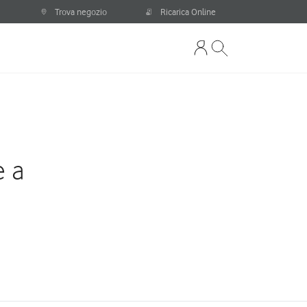
Trova negozio
Ricarica Online
e a