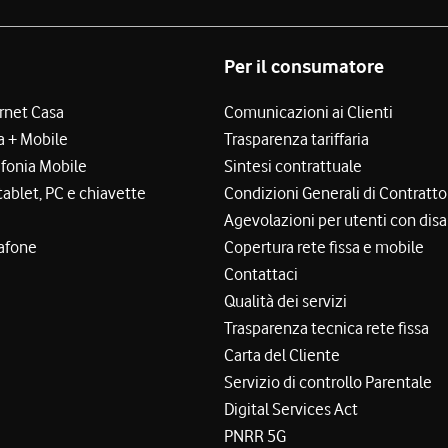
Per il consumatore
ernet Casa
Comunicazioni ai Clienti
a + Mobile
Trasparenza tariffaria
efonia Mobile
Sintesi contrattuale
tablet, PC e chiavette
Condizioni Generali di Contratto
Agevolazioni per utenti con disa
afone
Copertura rete fissa e mobile
Contattaci
Qualità dei servizi
Trasparenza tecnica rete fissa
Carta del Cliente
Servizio di controllo Parentale
Digital Services Act
PNRR 5G