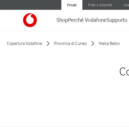
Privati
P.IVA e Aziende
Gra
Shop
Perché Vodafone
Supporto
Copertura Vodafone
Provincia di Cuneo
Niella Belbo
Co