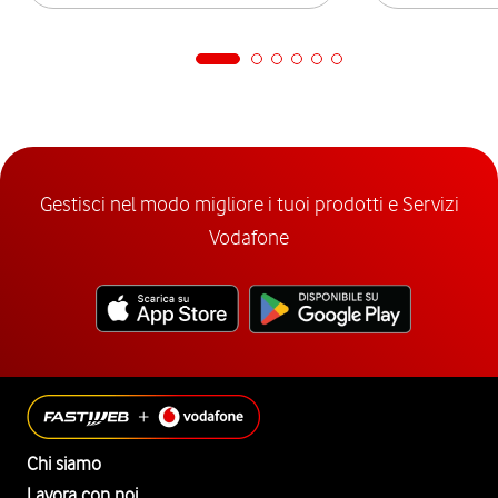
Gestisci nel modo migliore i tuoi prodotti e Servizi
Vodafone
Chi siamo
Lavora con noi