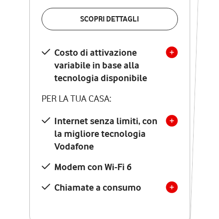
VERIFICA LA COPERTURA
SCOPRI DETTAGLI
SCOPRI DETTAGLI
Costo di attivazione
Costo di attivazione
variabile in base alla
variabile in base alla
tecnologia disponibile
tecnologia disponibile
PER LA TUA CASA:
PER LA TUA CASA:
Internet senza limiti, con
la migliore tecnologia
Internet senza limiti, con
la migliore tecnologia
Vodafone
Vodafone
Modem Seven con Wi-Fi 7
Modem con Wi-Fi 6
Chiamate illimitate verso
numeri fissi e mobili
Chiamate a consumo
nazionali
SOLO SE ATTIVI ONLINE: