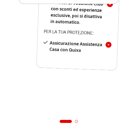
12 mesi di Vodafone Club
con sconti ed esperienze
esclusive, poi si disattiva
in automatico.
PER LA TUA PROTEZIONE:
Assicurazione Assistenza
Casa con Quixa