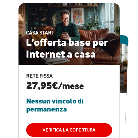
CASA START
ESCLUSIVA ONLINE
L’offerta base per
Internet a casa
CASA PRO
Internet veloce e
RETE FISSA
vantaggi speciali
27,95€
/mese
Nessun vincolo di
RETE FISSA + VODAFONE CLUB
29,95€
/mese
permanenza
Nessun vincolo di
permanenza
VERIFICA LA COPERTURA