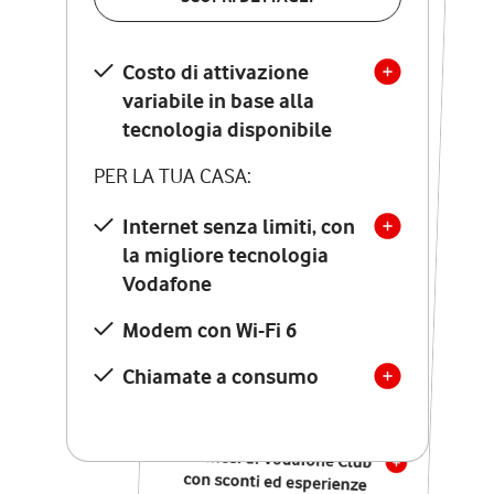
SCOPRI DETTAGLI
Costo di attivazione
Costo di attivazione
variabile in base alla
variabile in base alla
tecnologia disponibile
tecnologia disponibile
PER LA TUA CASA:
PER LA TUA CASA:
Internet senza limiti, con
la migliore tecnologia
Internet senza limiti, con
la migliore tecnologia
Vodafone
Vodafone
Modem Seven con Wi-Fi 7
Modem con Wi-Fi 6
Chiamate illimitate verso
numeri fissi e mobili
Chiamate a consumo
nazionali
SOLO SE ATTIVI ONLINE:
12 mesi di Vodafone Club
con sconti ed esperienze
esclusive, poi si disattiva