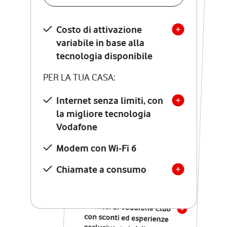
SCOPRI DETTAGLI
Costo di attivazione
Costo di attivazione
variabile in base alla
variabile in base alla
tecnologia disponibile
tecnologia disponibile
PER LA TUA CASA:
PER LA TUA CASA:
Internet senza limiti, con
la migliore tecnologia
Internet senza limiti, con
la migliore tecnologia
Vodafone
Vodafone
Modem Seven con Wi-Fi 7
Modem con Wi-Fi 6
Chiamate illimitate verso
numeri fissi e mobili
Chiamate a consumo
nazionali
SOLO SE ATTIVI ONLINE:
12 mesi di Vodafone Club
con sconti ed esperienze
esclusive, poi si disattiva