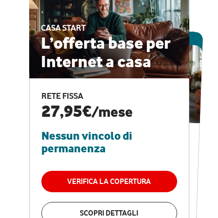
CASA START
ESCLUSIVA ONLINE
L’offerta base per
Internet a casa
CASA PRO
Internet veloce e
RETE FISSA
vantaggi speciali
27,95€
/mese
Nessun vincolo di
RETE FISSA + VODAFONE CLUB
29,95€
/mese
permanenza
Nessun vincolo di
permanenza
VERIFICA LA COPERTURA
VERIFICA LA COPERTURA
SCOPRI DETTAGLI