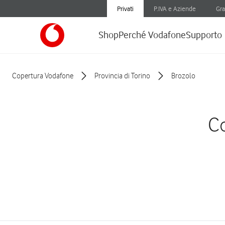
Privati
P.IVA e Aziende
Gra
Shop
Perché Vodafone
Supporto
Copertura Vodafone
Provincia di Torino
Brozolo
Co