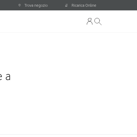
Trova negozio
Ricarica Online
e a