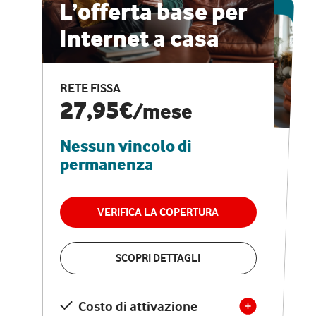
ESCLUSIVA ONLINE
L’offerta base per
Internet a casa
CASA PRO
Internet veloce e
RETE FISSA
vantaggi speciali
27,95€
/mese
Nessun vincolo di
RETE FISSA + VODAFONE CLUB
29,95€
/mese
permanenza
Nessun vincolo di
permanenza
VERIFICA LA COPERTURA
VERIFICA LA COPERTURA
SCOPRI DETTAGLI
SCOPRI DETTAGLI
Costo di attivazione