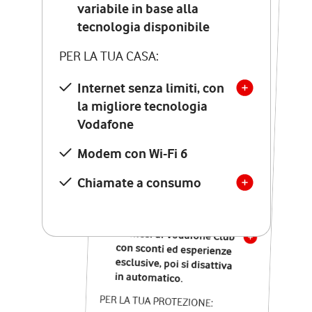
Costo di attivazione
variabile in base alla
variabile in base alla
tecnologia disponibile
tecnologia disponibile
PER LA TUA CASA:
PER LA TUA CASA:
Internet senza limiti, con
la migliore tecnologia
Internet senza limiti, con
la migliore tecnologia
Vodafone
Vodafone
Modem Seven con Wi-Fi 7
Modem con Wi-Fi 6
Chiamate illimitate verso
numeri fissi e mobili
Chiamate a consumo
nazionali
SOLO SE ATTIVI ONLINE:
12 mesi di Vodafone Club
con sconti ed esperienze
esclusive, poi si disattiva
in automatico.
PER LA TUA PROTEZIONE: