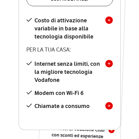
SCOPRI DETTAGLI
Costo di attivazione
Costo di attivazione
variabile in base alla
variabile in base alla
tecnologia disponibile
tecnologia disponibile
PER LA TUA CASA:
PER LA TUA CASA:
Internet senza limiti, con
la migliore tecnologia
Internet senza limiti, con
la migliore tecnologia
Vodafone
Vodafone
Modem Seven con Wi-Fi 7
Modem con Wi-Fi 6
Chiamate illimitate verso
numeri fissi e mobili
Chiamate a consumo
nazionali
SOLO SE ATTIVI ONLINE:
12 mesi di Vodafone Club
con sconti ed esperienze
esclusive, poi si disattiva