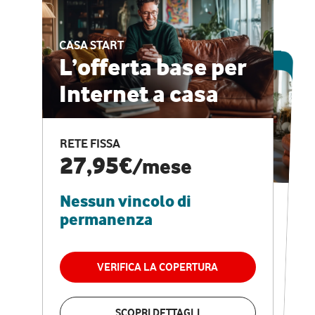
CASA START
ESCLUSIVA ONLINE
L’offerta base per
Internet a casa
CASA PRO
Internet veloce e
RETE FISSA
vantaggi speciali
27,95€
/mese
Nessun vincolo di
RETE FISSA + VODAFONE CLUB
29,95€
/mese
permanenza
Nessun vincolo di
permanenza
VERIFICA LA COPERTURA
VERIFICA LA COPERTURA
SCOPRI DETTAGLI