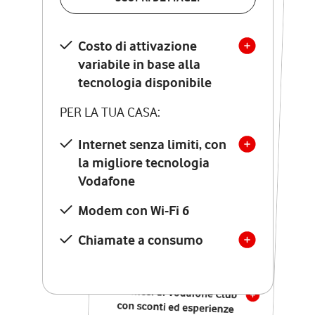
SCOPRI DETTAGLI
Costo di attivazione
Costo di attivazione
variabile in base alla
variabile in base alla
tecnologia disponibile
tecnologia disponibile
PER LA TUA CASA:
PER LA TUA CASA:
Internet senza limiti, con
la migliore tecnologia
Internet senza limiti, con
la migliore tecnologia
Vodafone
Vodafone
Modem Seven con Wi-Fi 7
Modem con Wi-Fi 6
Chiamate illimitate verso
numeri fissi e mobili
Chiamate a consumo
nazionali
SOLO SE ATTIVI ONLINE:
12 mesi di Vodafone Club
con sconti ed esperienze
esclusive, poi si disattiva