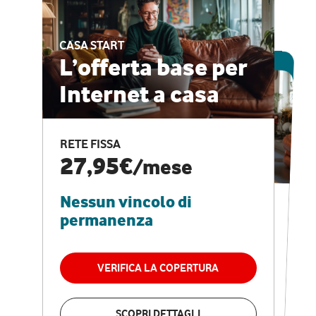
CASA START
ESCLUSIVA ONLINE
L’offerta base per
Internet a casa
CASA PRO
Internet veloce e
RETE FISSA
vantaggi speciali
27,95€
/mese
Nessun vincolo di
RETE FISSA + VODAFONE CLUB
29,95€
/mese
permanenza
Nessun vincolo di
permanenza
VERIFICA LA COPERTURA
VERIFICA LA COPERTURA
SCOPRI DETTAGLI