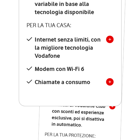
Costo di attivazione
variabile in base alla
variabile in base alla
tecnologia disponibile
tecnologia disponibile
PER LA TUA CASA:
PER LA TUA CASA:
Internet senza limiti, con
la migliore tecnologia
Internet senza limiti, con
la migliore tecnologia
Vodafone
Vodafone
Modem Seven con Wi-Fi 7
Modem con Wi-Fi 6
Chiamate illimitate verso
numeri fissi e mobili
Chiamate a consumo
nazionali
SOLO SE ATTIVI ONLINE:
12 mesi di Vodafone Club
con sconti ed esperienze
esclusive, poi si disattiva
in automatico.
PER LA TUA PROTEZIONE: