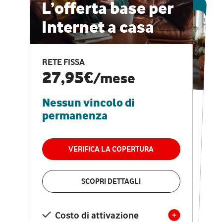
ESCLUSIVA ONLINE
L’offerta base per
Internet a casa
CASA PRO
Internet veloce e
RETE FISSA
vantaggi speciali
27,95€
/mese
Nessun vincolo di
RETE FISSA + VODAFONE CLUB
29,95€
/mese
permanenza
Nessun vincolo di
permanenza
VERIFICA LA COPERTURA
VERIFICA LA COPERTURA
SCOPRI DETTAGLI
SCOPRI DETTAGLI
Costo di attivazione