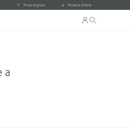
Trova negozio
Ricarica Online
e a