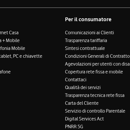
Per il consumatore
ernet Casa
Comunicazioni ai Clienti
a + Mobile
Trasparenza tariffaria
efonia Mobile
Sintesi contrattuale
tablet, PC e chiavette
Condizioni Generali di Contratto
Agevolazioni per utenti con disa
afone
Copertura rete fissa e mobile
Contattaci
Qualità dei servizi
Trasparenza tecnica rete fissa
Carta del Cliente
Servizio di controllo Parentale
Digital Services Act
PNRR 5G