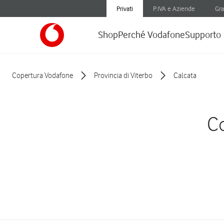
Privati
P.IVA e Aziende
Gra
Shop
Perché Vodafone
Supporto
Copertura Vodafone
Provincia di Viterbo
Calcata
Co