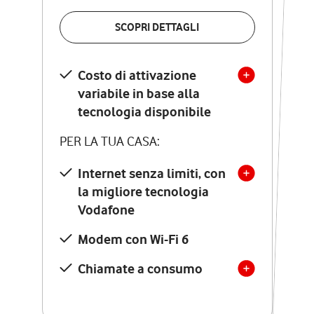
VERIFICA LA COPERTURA
SCOPRI DETTAGLI
SCOPRI DETTAGLI
Costo di attivazione
Costo di attivazione
variabile in base alla
variabile in base alla
tecnologia disponibile
tecnologia disponibile
PER LA TUA CASA:
PER LA TUA CASA:
Internet senza limiti, con
la migliore tecnologia
Internet senza limiti, con
la migliore tecnologia
Vodafone
Vodafone
Modem Seven con Wi-Fi 7
Modem con Wi-Fi 6
Chiamate illimitate verso
numeri fissi e mobili
Chiamate a consumo
nazionali
SOLO SE ATTIVI ONLINE: