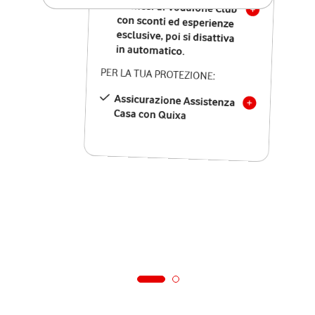
12 mesi di Vodafone Club
con sconti ed esperienze
esclusive, poi si disattiva
in automatico.
PER LA TUA PROTEZIONE:
Assicurazione Assistenza
Casa con Quixa