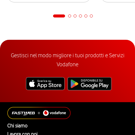
Gestisci nel modo migliore i tuoi prodotti e Servizi
Vodafone
Chi siamo
Lavora con noi