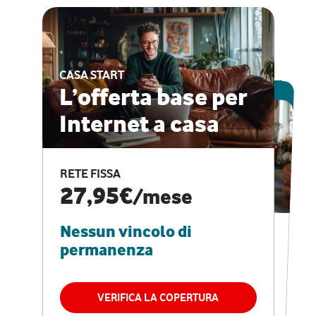
CASA START
ESCLUSIVA ONLINE
L’offerta base per
Internet a casa
CASA PRO
Internet veloce e
RETE FISSA
vantaggi speciali
27,95€
/mese
Nessun vincolo di
RETE FISSA + VODAFONE CLUB
29,95€
/mese
permanenza
Nessun vincolo di
permanenza
VERIFICA LA COPERTURA