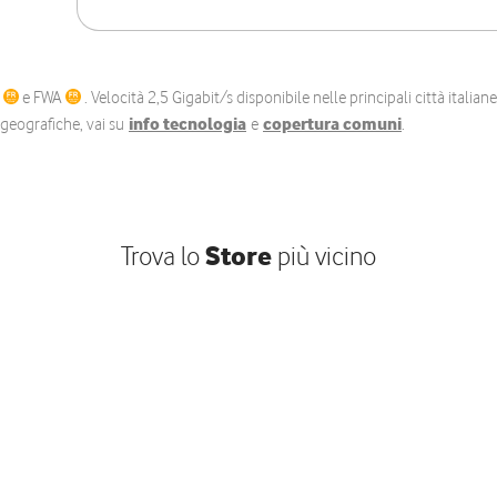
C
e FWA
. Velocità 2,5 Gigabit/s disponibile nelle principali città itali
e geografiche, vai su
info tecnologia
e
copertura comuni
.
Trova lo
Store
più vicino