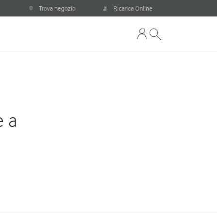
Trova negozio
Ricarica Online
e a