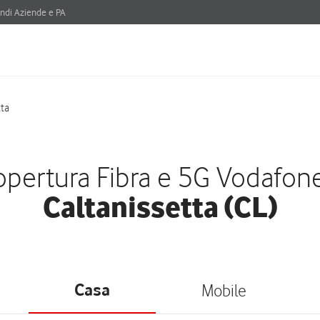
ndi Aziende e PA
tta
pertura Fibra e 5G Vodafon
Caltanissetta (CL)
Casa
Mobile