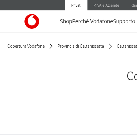
Privati
P.IVA e Aziende
Gra
Shop
Perché Vodafone
Supporto
Copertura Vodafone
Provincia di Caltanissetta
Caltanisse
Co