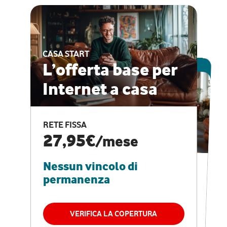
CASA START
ESCLUSIVA ONLINE
L’offerta base per
Internet a casa
CASA PRO
Internet veloce e
RETE FISSA
vantaggi speciali
27,95€
/mese
Nessun vincolo di
RETE FISSA + VODAFONE CLUB
29,95€
/mese
permanenza
Nessun vincolo di
permanenza
VERIFICA LA COPERTURA