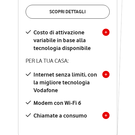
VERIFICA LA COPERTURA
SCOPRI DETTAGLI
SCOPRI DETTAGLI
Costo di attivazione
Costo di attivazione
variabile in base alla
variabile in base alla
tecnologia disponibile
tecnologia disponibile
PER LA TUA CASA:
PER LA TUA CASA:
Internet senza limiti, con
la migliore tecnologia
Internet senza limiti, con
la migliore tecnologia
Vodafone
Vodafone
Modem Seven con Wi-Fi 7
Modem con Wi-Fi 6
Chiamate illimitate verso
numeri fissi e mobili
Chiamate a consumo
nazionali
SOLO SE ATTIVI ONLINE: