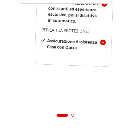
12 mesi di Vodafone Club
con sconti ed esperienze
esclusive, poi si disattiva
in automatico.
PER LA TUA PROTEZIONE:
Assicurazione Assistenza
Casa con Quixa