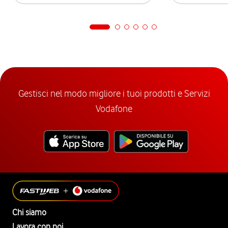
Gestisci nel modo migliore i tuoi prodotti e Servizi
Vodafone
Chi siamo
Lavora con noi