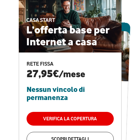
CASA START
ESCLUSIVA ONLINE
L’offerta base per
Internet a casa
CASA PRO
Internet veloce e
RETE FISSA
vantaggi speciali
27,95€
/mese
Nessun vincolo di
RETE FISSA + VODAFONE CLUB
29,95€
/mese
permanenza
Nessun vincolo di
permanenza
VERIFICA LA COPERTURA
VERIFICA LA COPERTURA
SCOPRI DETTAGLI