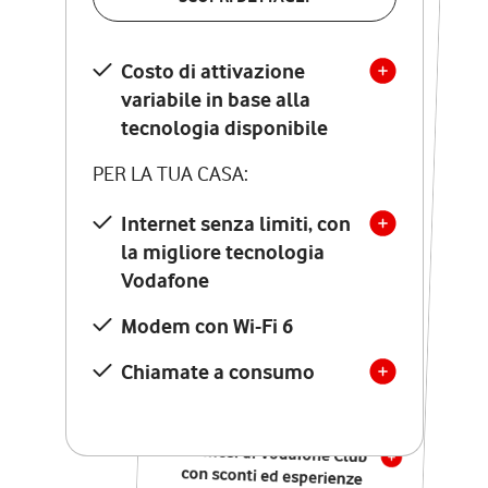
SCOPRI DETTAGLI
Costo di attivazione
Costo di attivazione
variabile in base alla
variabile in base alla
tecnologia disponibile
tecnologia disponibile
PER LA TUA CASA:
PER LA TUA CASA:
Internet senza limiti, con
la migliore tecnologia
Internet senza limiti, con
la migliore tecnologia
Vodafone
Vodafone
Modem Seven con Wi-Fi 7
Modem con Wi-Fi 6
Chiamate illimitate verso
numeri fissi e mobili
Chiamate a consumo
nazionali
SOLO SE ATTIVI ONLINE:
12 mesi di Vodafone Club
con sconti ed esperienze
esclusive, poi si disattiva