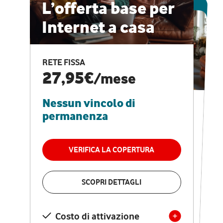
ESCLUSIVA ONLINE
L’offerta base per
Internet a casa
CASA PRO
Internet veloce e
RETE FISSA
vantaggi speciali
27,95€
/mese
Nessun vincolo di
RETE FISSA + VODAFONE CLUB
29,95€
/mese
permanenza
Nessun vincolo di
permanenza
VERIFICA LA COPERTURA
VERIFICA LA COPERTURA
SCOPRI DETTAGLI
SCOPRI DETTAGLI
Costo di attivazione