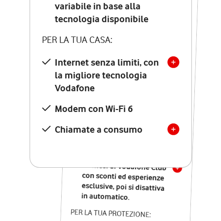
Costo di attivazione
variabile in base alla
variabile in base alla
tecnologia disponibile
tecnologia disponibile
PER LA TUA CASA:
PER LA TUA CASA:
Internet senza limiti, con
la migliore tecnologia
Internet senza limiti, con
la migliore tecnologia
Vodafone
Vodafone
Modem Seven con Wi-Fi 7
Modem con Wi-Fi 6
Chiamate illimitate verso
numeri fissi e mobili
Chiamate a consumo
nazionali
SOLO SE ATTIVI ONLINE:
12 mesi di Vodafone Club
con sconti ed esperienze
esclusive, poi si disattiva
in automatico.
PER LA TUA PROTEZIONE: